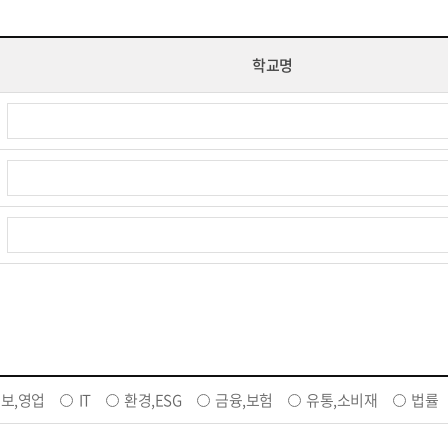
학교명
보,영업
IT
환경,ESG
금융,보험
유통,소비재
법률