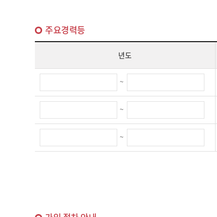
주요경력등
년도
~
~
~