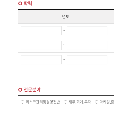
학력
년도
~
~
~
전문분야
리스크관리및경영전반
재무,회계,투자
마케팅,홍