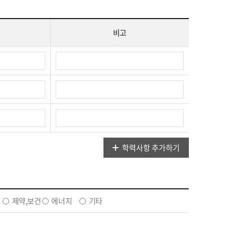
비고
학력사항 추가하기
제약,보건
에너지
기타